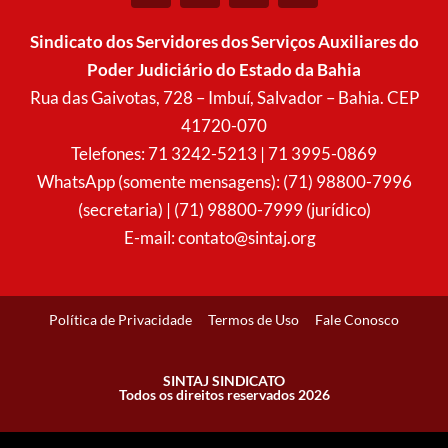
s
c
a
u
t
e
t
t
Sindicato dos Servidores dos Serviços Auxiliares do
a
b
s
u
Poder Judiciário do Estado da Bahia
g
o
a
b
r
o
p
e
Rua das Gaivotas, 728 – Imbuí, Salvador – Bahia. CEP
a
k
p
41720-070
m
Telefones: 71 3242-5213 | 71 3995-0869
WhatsApp (somente mensagens): (71) 98800-7996
(secretaria) | (71) 98800-7999 (jurídico)
E-mail:
contato@sintaj.org
Política de Privacidade
Termos de Uso
Fale Conosco
SINTAJ SINDICATO
Todos os direitos reservados 2026