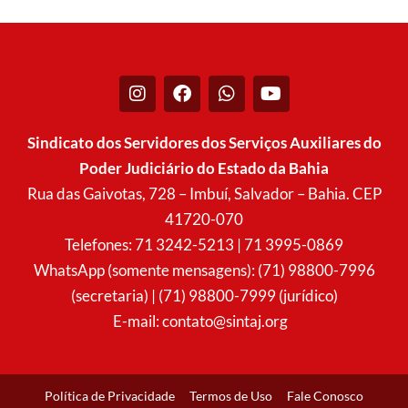
I
F
W
Y
n
a
h
o
s
c
a
u
t
e
t
t
Sindicato dos Servidores dos Serviços Auxiliares do
a
b
s
u
Poder Judiciário do Estado da Bahia
g
o
a
b
r
o
p
e
Rua das Gaivotas, 728 – Imbuí, Salvador – Bahia. CEP
a
k
p
41720-070
m
Telefones: 71 3242-5213 | 71 3995-0869
WhatsApp (somente mensagens): (71) 98800-7996
(secretaria) | (71) 98800-7999 (jurídico)
E-mail:
contato@sintaj.org
Política de Privacidade
Termos de Uso
Fale Conosco