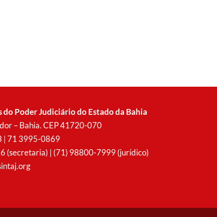
s do Poder Judiciário do Estado da Bahia
vador – Bahia. CEP 41720-070
3 | 71 3995-0869
secretaria) | (71) 98800-7999 (jurídico)
intaj.org