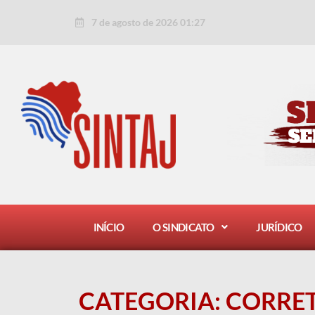
Ir
Pesquisar
7 de agosto de 2026 01:27
para
por:
o
conteúdo
INÍCIO
O SINDICATO
JURÍDICO
CATEGORIA:
CORRET