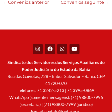
←
Convenios anterior
Convenios seguinte
→
I
F
W
Y
n
a
h
o
s
c
a
u
t
e
t
t
Sindicato dos Servidores dos Serviços Auxiliares do
a
b
s
u
Poder Judiciário do Estado da Bahia
g
o
a
b
r
o
p
e
Rua das Gaivotas, 728 – Imbuí, Salvador – Bahia. CEP
a
k
p
41720-070
m
Telefones: 71 3242-5213 | 71 3995-0869
WhatsApp (somente mensagens): (71) 98800-7996
(secretaria) | (71) 98800-7999 (jurídico)
E-mail:
contato@sintaj.org