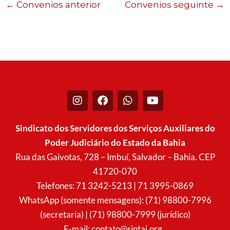
←
Convenios anterior
Convenios seguinte
→
I
F
W
Y
n
a
h
o
s
c
a
u
t
e
t
t
Sindicato dos Servidores dos Serviços Auxiliares do
a
b
s
u
Poder Judiciário do Estado da Bahia
g
o
a
b
r
o
p
e
Rua das Gaivotas, 728 – Imbuí, Salvador – Bahia. CEP
a
k
p
41720-070
m
Telefones: 71 3242-5213 | 71 3995-0869
WhatsApp (somente mensagens): (71) 98800-7996
(secretaria) | (71) 98800-7999 (jurídico)
E-mail:
contato@sintaj.org