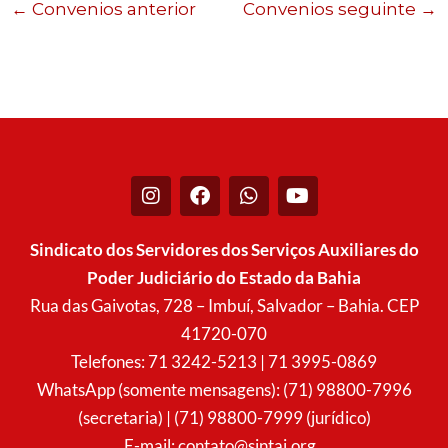
←
Convenios anterior
Convenios seguinte
→
I
F
W
Y
n
a
h
o
s
c
a
u
t
e
t
t
Sindicato dos Servidores dos Serviços Auxiliares do
a
b
s
u
Poder Judiciário do Estado da Bahia
g
o
a
b
r
o
p
e
Rua das Gaivotas, 728 – Imbuí, Salvador – Bahia. CEP
a
k
p
41720-070
m
Telefones: 71 3242-5213 | 71 3995-0869
WhatsApp (somente mensagens): (71) 98800-7996
(secretaria) | (71) 98800-7999 (jurídico)
E-mail:
contato@sintaj.org