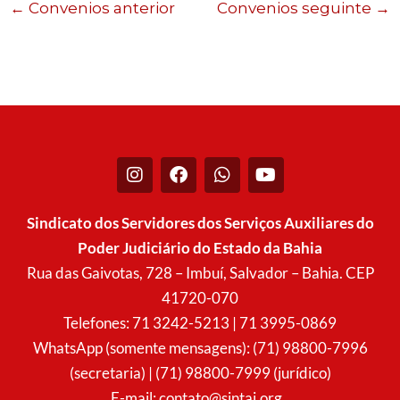
←
Convenios anterior
Convenios seguinte
→
I
F
W
Y
n
a
h
o
s
c
a
u
t
e
t
t
Sindicato dos Servidores dos Serviços Auxiliares do
a
b
s
u
Poder Judiciário do Estado da Bahia
g
o
a
b
r
o
p
e
Rua das Gaivotas, 728 – Imbuí, Salvador – Bahia. CEP
a
k
p
41720-070
m
Telefones: 71 3242-5213 | 71 3995-0869
WhatsApp (somente mensagens): (71) 98800-7996
(secretaria) | (71) 98800-7999 (jurídico)
E-mail:
contato@sintaj.org