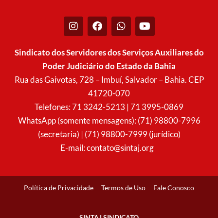
I
F
W
Y
n
a
h
o
s
c
a
u
t
e
t
t
Sindicato dos Servidores dos Serviços Auxiliares do
a
b
s
u
Poder Judiciário do Estado da Bahia
g
o
a
b
r
o
p
e
Rua das Gaivotas, 728 – Imbuí, Salvador – Bahia. CEP
a
k
p
41720-070
m
Telefones: 71 3242-5213 | 71 3995-0869
WhatsApp (somente mensagens): (71) 98800-7996
(secretaria) | (71) 98800-7999 (jurídico)
E-mail:
contato@sintaj.org
Política de Privacidade
Termos de Uso
Fale Conosco
SINTAJ SINDICATO