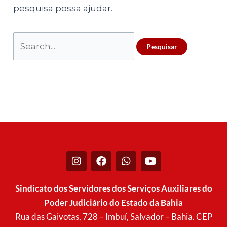
pesquisa possa ajudar.
I
F
W
Y
n
a
h
o
s
c
a
u
t
e
t
t
Sindicato dos Servidores dos Serviços Auxiliares do
a
b
s
u
Poder Judiciário do Estado da Bahia
g
o
a
b
r
o
p
e
Rua das Gaivotas, 728 – Imbuí, Salvador – Bahia. CEP
a
k
p