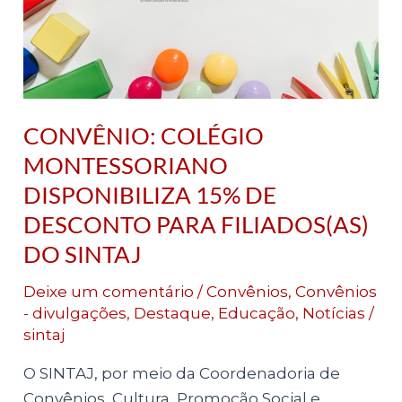
DESCONTO
PARA
FILIADOS(AS)
DO
SINTAJ
CONVÊNIO: COLÉGIO
MONTESSORIANO
DISPONIBILIZA 15% DE
DESCONTO PARA FILIADOS(AS)
DO SINTAJ
Deixe um comentário
/
Convênios
,
Convênios
- divulgações
,
Destaque
,
Educação
,
Notícias
/
sintaj
O SINTAJ, por meio da Coordenadoria de
Convênios, Cultura, Promoção Social e