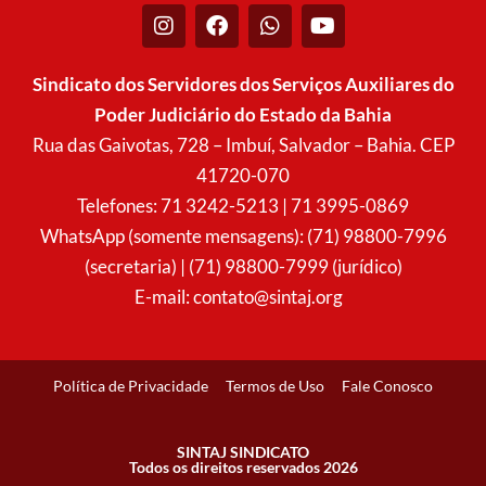
I
F
W
Y
n
a
h
o
s
c
a
u
t
e
t
t
Sindicato dos Servidores dos Serviços Auxiliares do
a
b
s
u
Poder Judiciário do Estado da Bahia
g
o
a
b
r
o
p
e
Rua das Gaivotas, 728 – Imbuí, Salvador – Bahia. CEP
a
k
p
41720-070
m
Telefones: 71 3242-5213 | 71 3995-0869
WhatsApp (somente mensagens): (71) 98800-7996
(secretaria) | (71) 98800-7999 (jurídico)
E-mail:
contato@sintaj.org
Política de Privacidade
Termos de Uso
Fale Conosco
SINTAJ SINDICATO
Todos os direitos reservados 2026