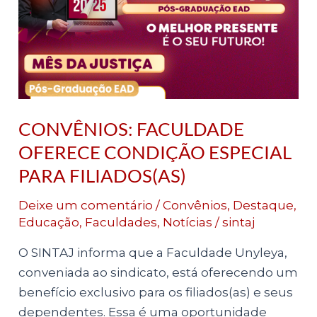
ESPECIAL
PARA
FILIADOS(AS)
CONVÊNIOS: FACULDADE
OFERECE CONDIÇÃO ESPECIAL
PARA FILIADOS(AS)
Deixe um comentário
/
Convênios
,
Destaque
,
Educação
,
Faculdades
,
Notícias
/
sintaj
O SINTAJ informa que a Faculdade Unyleya,
conveniada ao sindicato, está oferecendo um
benefício exclusivo para os filiados(as) e seus
dependentes. Essa é uma oportunidade