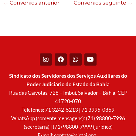
←
Convenios anterior
Convenios seguinte
→
I
F
W
Y
n
a
h
o
s
c
a
u
t
e
t
t
Sindicato dos Servidores dos Serviços Auxiliares do
a
b
s
u
Poder Judiciário do Estado da Bahia
g
o
a
b
r
o
p
e
Rua das Gaivotas, 728 – Imbuí, Salvador – Bahia. CEP
a
k
p
41720-070
m
Telefones: 71 3242-5213 | 71 3995-0869
WhatsApp (somente mensagens): (71) 98800-7996
(secretaria) | (71) 98800-7999 (jurídico)
E-mail:
contato@sintaj.org