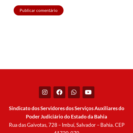
I
F
W
Y
n
a
h
o
s
c
a
u
t
e
t
t
Sindicato dos Servidores dos Serviços Auxiliares do
a
b
s
u
Poder Judiciário do Estado da Bahia
g
o
a
b
r
o
p
e
Rua das Gaivotas, 728 – Imbuí, Salvador – Bahia. CEP
a
k
p