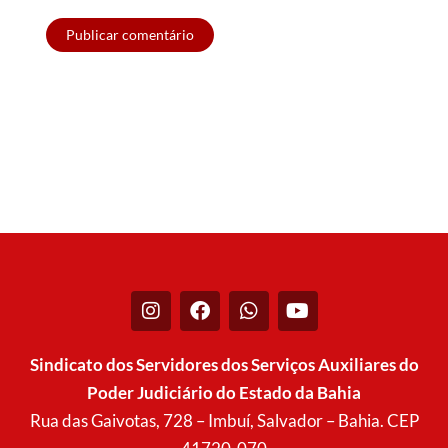
I
F
W
Y
n
a
h
o
s
c
a
u
t
e
t
t
Sindicato dos Servidores dos Serviços Auxiliares do
a
b
s
u
Poder Judiciário do Estado da Bahia
g
o
a
b
r
o
p
e
Rua das Gaivotas, 728 – Imbuí, Salvador – Bahia. CEP
a
k
p