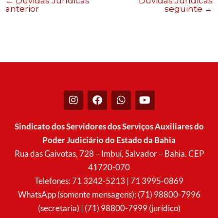
←
Dúvidas Jurídicas
Dúvidas Jurídicas
anterior
seguinte
→
I
F
W
Y
n
a
h
o
s
c
a
u
t
e
t
t
Sindicato dos Servidores dos Serviços Auxiliares do
a
b
s
u
Poder Judiciário do Estado da Bahia
g
o
a
b
r
o
p
e
Rua das Gaivotas, 728 – Imbuí, Salvador – Bahia. CEP
a
k
p
41720-070
m
Telefones: 71 3242-5213 | 71 3995-0869
WhatsApp (somente mensagens): (71) 98800-7996
(secretaria) | (71) 98800-7999 (jurídico)