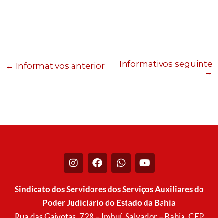
Informativos seguinte
←
Informativos anterior
→
I
F
W
Y
n
a
h
o
s
c
a
u
t
e
t
t
Sindicato dos Servidores dos Serviços Auxiliares do
a
b
s
u
Poder Judiciário do Estado da Bahia
g
o
a
b
r
o
p
e
Rua das Gaivotas, 728 – Imbuí, Salvador – Bahia. CEP