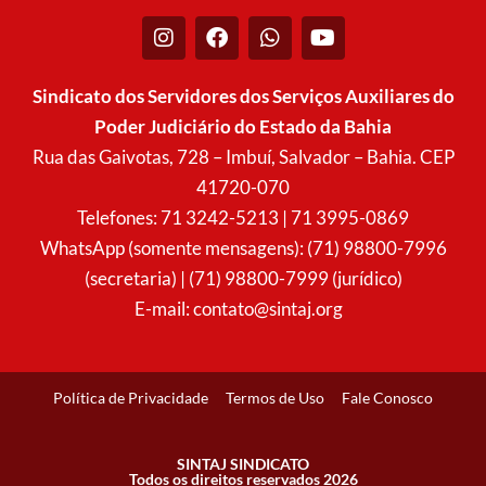
I
F
W
Y
n
a
h
o
s
c
a
u
t
e
t
t
Sindicato dos Servidores dos Serviços Auxiliares do
a
b
s
u
Poder Judiciário do Estado da Bahia
g
o
a
b
r
o
p
e
Rua das Gaivotas, 728 – Imbuí, Salvador – Bahia. CEP
a
k
p
41720-070
m
Telefones: 71 3242-5213 | 71 3995-0869
WhatsApp (somente mensagens): (71) 98800-7996
(secretaria) | (71) 98800-7999 (jurídico)
E-mail:
contato@sintaj.org
Política de Privacidade
Termos de Uso
Fale Conosco
SINTAJ SINDICATO
Todos os direitos reservados 2026