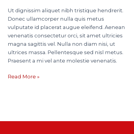
chief
Christine
Ut dignissim aliquet nibh tristique hendrerit.
Lagarde
Donec ullamcorper nulla quis metus
vulputate id placerat augue eleifend. Aenean
venenatis consectetur orci, sit amet ultricies
magna sagittis vel. Nulla non diam nisi, ut
ultrices massa. Pellentesque sed nisl metus.
Praesent a mi vel ante molestie venenatis.
Read More »