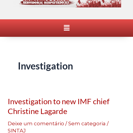
Menu
Investigation
Investigation to new IMF chief
Investigation
to
Christine Lagarde
new
Deixe um comentário
/
Sem categoria
/
IMF
SINTAJ