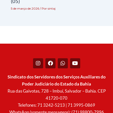
(05)
5 de março de 2026
/ Por
sintaj
I
F
W
Y
n
a
h
o
s
c
a
u
t
e
t
t
Sindicato dos Servidores dos Serviços Auxiliares do
a
b
s
u
Poder Judiciário do Estado da Bahia
g
o
a
b
r
o
p
e
Rua das Gaivotas, 728 – Imbuí, Salvador – Bahia. CEP
a
k
p
41720-070
m
Telefones: 71 3242-5213 | 71 3995-0869
WhatsApp (somente mensagens): (71) 98800-7996