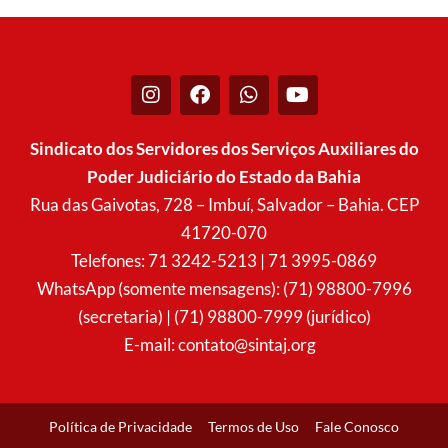
I
F
W
Y
n
a
h
o
s
c
a
u
t
e
t
t
Sindicato dos Servidores dos Serviços Auxiliares do
a
b
s
u
Poder Judiciário do Estado da Bahia
g
o
a
b
r
o
p
e
Rua das Gaivotas, 728 – Imbuí, Salvador – Bahia. CEP
a
k
p
41720-070
m
Telefones: 71 3242-5213 | 71 3995-0869
WhatsApp (somente mensagens): (71) 98800-7996
(secretaria) | (71) 98800-7999 (jurídico)
E-mail:
contato@sintaj.org
Política de Privacidade
Termos de Uso
Fale Conosco