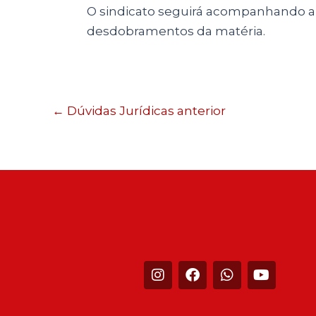
O sindicato seguirá acompanhando a 
desdobramentos da matéria.
←
Dúvidas Jurídicas anterior
I
F
W
Y
n
a
h
o
s
c
a
u
t
e
t
t