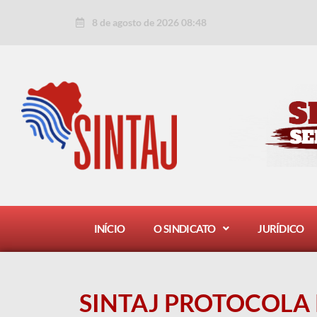
Ir
Post
8 de agosto de 2026 08:48
para
navigation
o
conteúdo
INÍCIO
O SINDICATO
JURÍDICO
SINTAJ PROTOCOLA