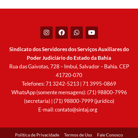
I
F
W
Y
n
a
h
o
s
c
a
u
t
e
t
t
Sindicato dos Servidores dos Serviços Auxiliares do
a
b
s
u
Poder Judiciário do Estado da Bahia
g
o
a
b
r
o
p
e
Rua das Gaivotas, 728 – Imbuí, Salvador – Bahia. CEP
a
k
p
41720-070
m
Telefones: 71 3242-5213 | 71 3995-0869
WhatsApp (somente mensagens): (71) 98800-7996
(secretaria) | (71) 98800-7999 (jurídico)
E-mail:
contato@sintaj.org
Política de Privacidade
Termos de Uso
Fale Conosco