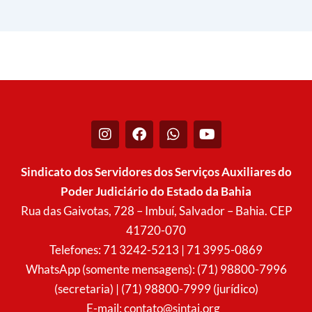
I
F
W
Y
n
a
h
o
s
c
a
u
t
e
t
t
Sindicato dos Servidores dos Serviços Auxiliares do
a
b
s
u
Poder Judiciário do Estado da Bahia
g
o
a
b
r
o
p
e
Rua das Gaivotas, 728 – Imbuí, Salvador – Bahia. CEP
a
k
p
41720-070
m
Telefones: 71 3242-5213 | 71 3995-0869
WhatsApp (somente mensagens): (71) 98800-7996
(secretaria) | (71) 98800-7999 (jurídico)
E-mail:
contato@sintaj.org