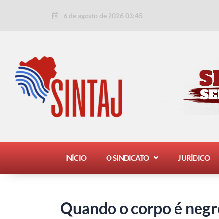
Ir
Post
6 de agosto de 2026 03:45
para
navigation
o
conteúdo
INÍCIO
O SINDICATO
JURÍDICO
Quando o corpo é negro