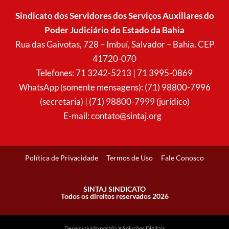
s
c
a
u
t
e
t
t
Sindicato dos Servidores dos Serviços Auxiliares do
a
b
s
u
Poder Judiciário do Estado da Bahia
g
o
a
b
r
o
p
e
Rua das Gaivotas, 728 – Imbuí, Salvador – Bahia. CEP
a
k
p
41720-070
m
Telefones: 71 3242-5213 | 71 3995-0869
WhatsApp (somente mensagens): (71) 98800-7996
(secretaria) | (71) 98800-7999 (jurídico)
E-mail:
contato@sintaj.org
Política de Privacidade
Termos de Uso
Fale Conosco
SINTAJ SINDICATO
Todos os direitos reservados 2026
Desenvolvido por Via X Soluções Digitais