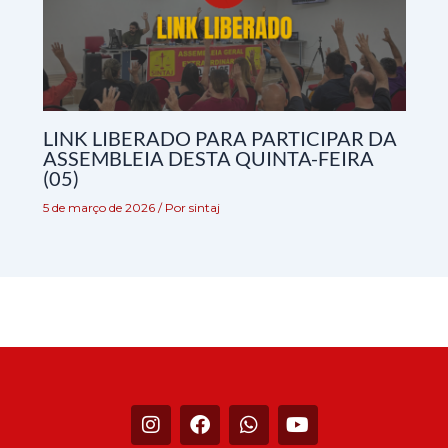
LINK LIBERADO PARA PARTICIPAR DA
ASSEMBLEIA DESTA QUINTA-FEIRA
(05)
5 de março de 2026
/ Por
sintaj
I
F
W
Y
n
a
h
o