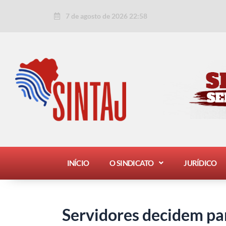
Ir
Post
7 de agosto de 2026 22:58
para
navigation
o
conteúdo
INÍCIO
O SINDICATO
JURÍDICO
Servidores decidem par