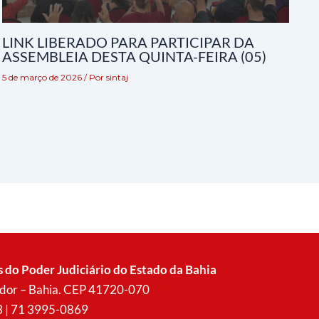
LINK LIBERADO PARA PARTICIPAR DA
ASSEMBLEIA DESTA QUINTA-FEIRA (05)
5 de março de 2026
/ Por
sintaj
s do Poder Judiciário do Estado da Bahia
vador – Bahia. CEP 41720-070
3 | 71 3995-0869