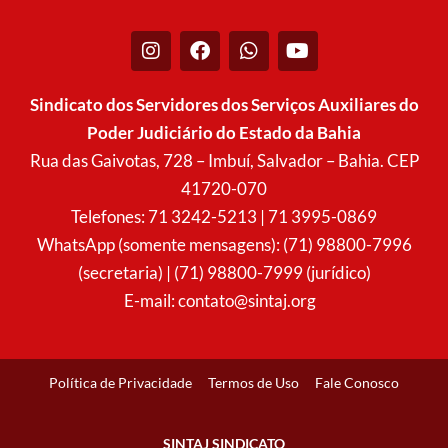
I
F
W
Y
n
a
h
o
s
c
a
u
t
e
t
t
Sindicato dos Servidores dos Serviços Auxiliares do
a
b
s
u
Poder Judiciário do Estado da Bahia
g
o
a
b
r
o
p
e
Rua das Gaivotas, 728 – Imbuí, Salvador – Bahia. CEP
a
k
p
41720-070
m
Telefones: 71 3242-5213 | 71 3995-0869
WhatsApp (somente mensagens): (71) 98800-7996
(secretaria) | (71) 98800-7999 (jurídico)
E-mail:
contato@sintaj.org
Política de Privacidade
Termos de Uso
Fale Conosco
SINTAJ SINDICATO