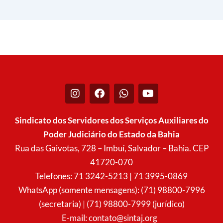
I
F
W
Y
n
a
h
o
s
c
a
u
t
e
t
t
Sindicato dos Servidores dos Serviços Auxiliares do
a
b
s
u
Poder Judiciário do Estado da Bahia
g
o
a
b
r
o
p
e
Rua das Gaivotas, 728 – Imbuí, Salvador – Bahia. CEP
a
k
p
41720-070
m
Telefones: 71 3242-5213 | 71 3995-0869
WhatsApp (somente mensagens): (71) 98800-7996
(secretaria) | (71) 98800-7999 (jurídico)
E-mail:
contato@sintaj.org