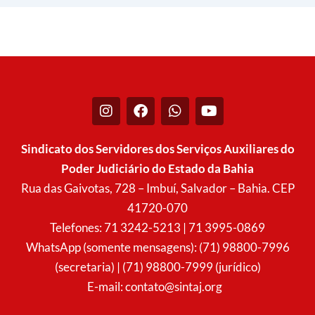
I
F
W
Y
n
a
h
o
s
c
a
u
t
e
t
t
Sindicato dos Servidores dos Serviços Auxiliares do
a
b
s
u
Poder Judiciário do Estado da Bahia
g
o
a
b
r
o
p
e
Rua das Gaivotas, 728 – Imbuí, Salvador – Bahia. CEP
a
k
p
41720-070
m
Telefones: 71 3242-5213 | 71 3995-0869
WhatsApp (somente mensagens): (71) 98800-7996
(secretaria) | (71) 98800-7999 (jurídico)
E-mail:
contato@sintaj.org