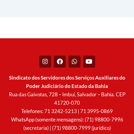
I
F
W
Y
n
a
h
o
s
c
a
u
t
e
t
t
Sindicato dos Servidores dos Serviços Auxiliares do
a
b
s
u
Poder Judiciário do Estado da Bahia
g
o
a
b
r
o
p
e
Rua das Gaivotas, 728 – Imbuí, Salvador – Bahia. CEP
a
k
p
41720-070
m
Telefones: 71 3242-5213 | 71 3995-0869
WhatsApp (somente mensagens): (71) 98800-7996
(secretaria) | (71) 98800-7999 (jurídico)