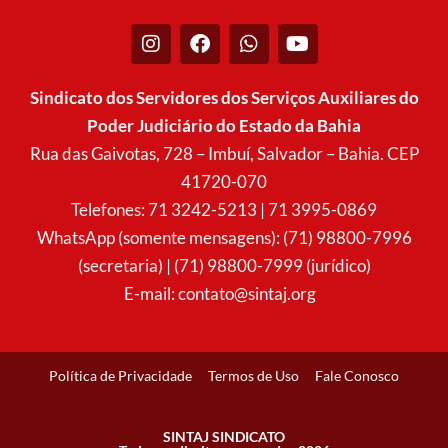
I
F
W
Y
n
a
h
o
s
c
a
u
t
e
t
t
Sindicato dos Servidores dos Serviços Auxiliares do
a
b
s
u
Poder Judiciário do Estado da Bahia
g
o
a
b
r
o
p
e
Rua das Gaivotas, 728 – Imbuí, Salvador – Bahia. CEP
a
k
p
41720-070
m
Telefones: 71 3242-5213 | 71 3995-0869
WhatsApp (somente mensagens): (71) 98800-7996
(secretaria) | (71) 98800-7999 (jurídico)
E-mail:
contato@sintaj.org
Política de Privacidade
Termos de Uso
Fale Conosco
SINTAJ SINDICATO