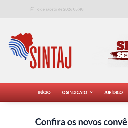
Ir
Post
6 de agosto de 2026 05:48
para
navigation
o
conteúdo
INÍCIO
O SINDICATO
JURÍDICO
Confira os novos conv