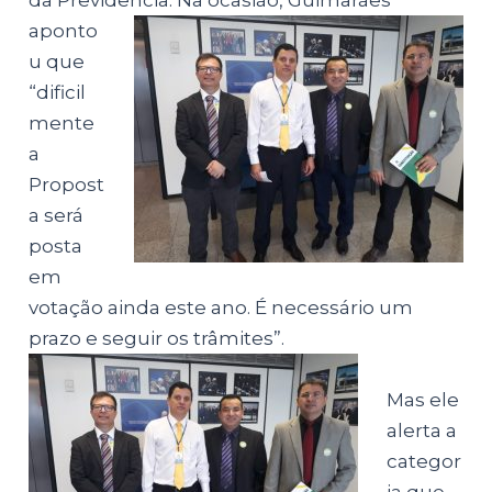
da Previdência.
Na ocasião, Guimarães
aponto
u que
“dificil
mente
a
Propost
a será
posta
em
votação ainda este ano. É necessário um
prazo e seguir os trâmites”.
Mas ele
alerta a
categor