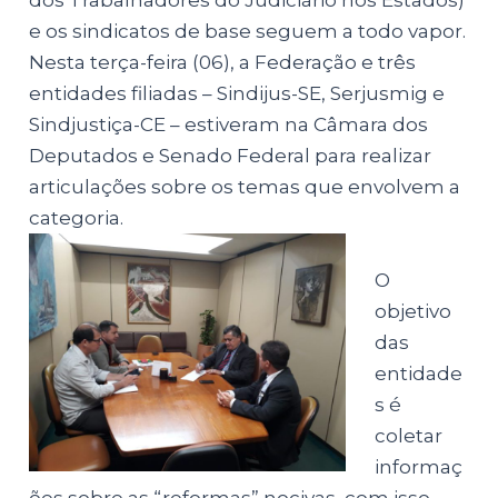
dos Trabalhadores do Judiciário nos Estados)
e os sindicatos de base seguem a todo vapor.
Nesta terça-feira (06), a Federação e três
entidades filiadas – Sindijus-SE, Serjusmig e
Sindjustiça-CE – estiveram na Câmara dos
Deputados e Senado Federal para realizar
articulações sobre os temas que envolvem a
categoria.
O
objetivo
das
entidade
s é
coletar
informaç