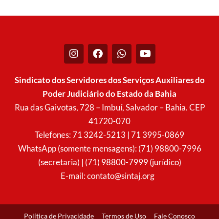
I
F
W
Y
n
a
h
o
s
c
a
u
t
e
t
t
Sindicato dos Servidores dos Serviços Auxiliares do
a
b
s
u
Poder Judiciário do Estado da Bahia
g
o
a
b
r
o
p
e
Rua das Gaivotas, 728 – Imbuí, Salvador – Bahia. CEP
a
k
p
41720-070
m
Telefones: 71 3242-5213 | 71 3995-0869
WhatsApp (somente mensagens): (71) 98800-7996
(secretaria) | (71) 98800-7999 (jurídico)
E-mail:
contato@sintaj.org
Política de Privacidade
Termos de Uso
Fale Conosco