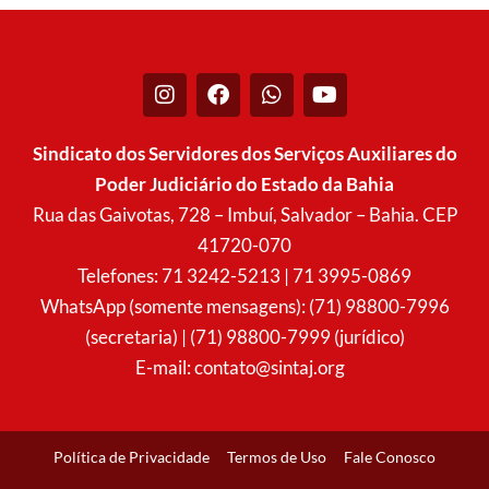
I
F
W
Y
n
a
h
o
s
c
a
u
t
e
t
t
Sindicato dos Servidores dos Serviços Auxiliares do
a
b
s
u
Poder Judiciário do Estado da Bahia
g
o
a
b
r
o
p
e
Rua das Gaivotas, 728 – Imbuí, Salvador – Bahia. CEP
a
k
p
41720-070
m
Telefones: 71 3242-5213 | 71 3995-0869
WhatsApp (somente mensagens): (71) 98800-7996
(secretaria) | (71) 98800-7999 (jurídico)
E-mail:
contato@sintaj.org
Política de Privacidade
Termos de Uso
Fale Conosco