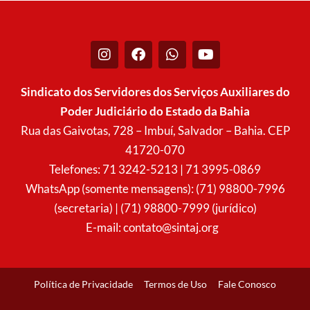
I
F
W
Y
n
a
h
o
s
c
a
u
t
e
t
t
Sindicato dos Servidores dos Serviços Auxiliares do
a
b
s
u
Poder Judiciário do Estado da Bahia
g
o
a
b
r
o
p
e
Rua das Gaivotas, 728 – Imbuí, Salvador – Bahia. CEP
a
k
p
41720-070
m
Telefones: 71 3242-5213 | 71 3995-0869
WhatsApp (somente mensagens): (71) 98800-7996
(secretaria) | (71) 98800-7999 (jurídico)
E-mail:
contato@sintaj.org
Política de Privacidade
Termos de Uso
Fale Conosco