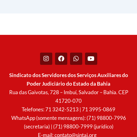
I
F
W
Y
n
a
h
o
s
c
a
u
t
e
t
t
Sindicato dos Servidores dos Serviços Auxiliares do
a
b
s
u
Poder Judiciário do Estado da Bahia
g
o
a
b
r
o
p
e
Rua das Gaivotas, 728 – Imbuí, Salvador – Bahia. CEP
a
k
p
41720-070
m
Telefones: 71 3242-5213 | 71 3995-0869
WhatsApp (somente mensagens): (71) 98800-7996
(secretaria) | (71) 98800-7999 (jurídico)
E-mail:
contato@sintaj.org