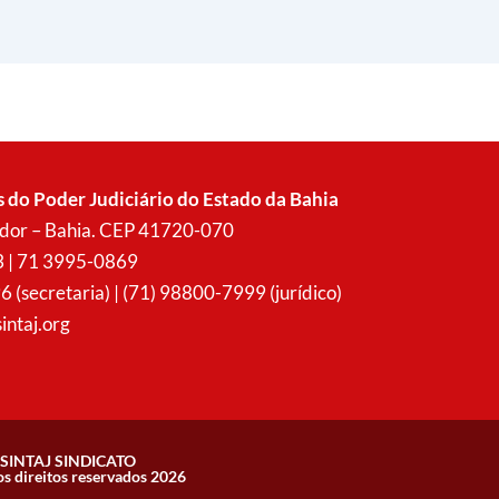
s do Poder Judiciário do Estado da Bahia
vador – Bahia. CEP 41720-070
3 | 71 3995-0869
secretaria) | (71) 98800-7999 (jurídico)
intaj.org
SINTAJ SINDICATO
os direitos reservados 2026