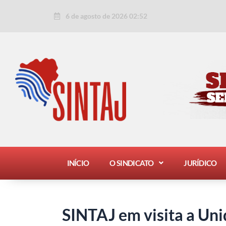
Ir
Post
6 de agosto de 2026 02:52
para
navigation
o
conteúdo
INÍCIO
O SINDICATO
JURÍDICO
SINTAJ em visita a Un