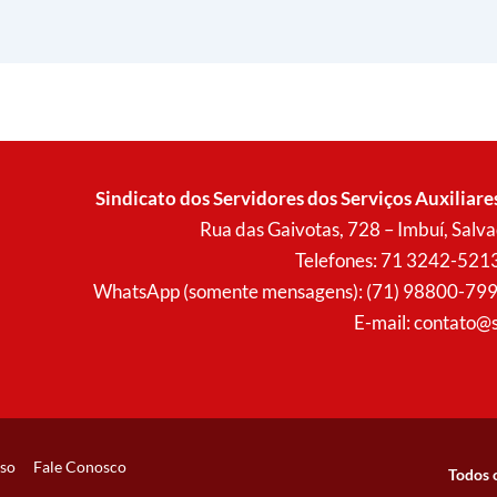
Sindicato dos Servidores dos Serviços Auxiliare
Rua das Gaivotas, 728 – Imbuí, Sal
Telefones: 71 3242-521
WhatsApp (somente mensagens): (71) 98800-7996 (
E-mail:
contato@s
so
Fale Conosco
Todos 