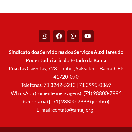
I
F
W
Y
n
a
h
o
s
c
a
u
t
e
t
t
Sindicato dos Servidores dos Serviços Auxiliares do
a
b
s
u
Poder Judiciário do Estado da Bahia
g
o
a
b
r
o
p
e
Rua das Gaivotas, 728 – Imbuí, Salvador – Bahia. CEP
a
k
p
41720-070
m
Telefones: 71 3242-5213 | 71 3995-0869
WhatsApp (somente mensagens): (71) 98800-7996
(secretaria) | (71) 98800-7999 (jurídico)
E-mail:
contato@sintaj.org