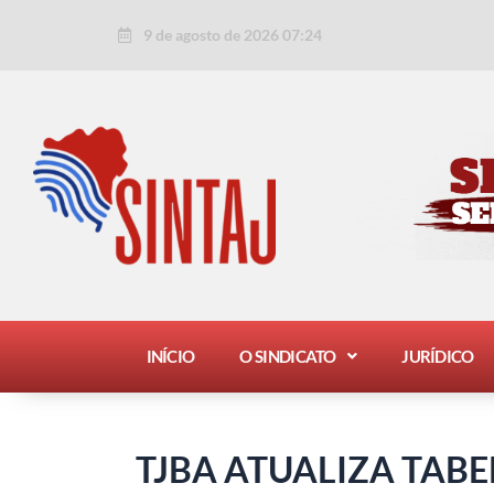
Ir
Post
9 de agosto de 2026 07:24
para
navigation
o
conteúdo
INÍCIO
O SINDICATO
JURÍDICO
TJBA ATUALIZA TABE