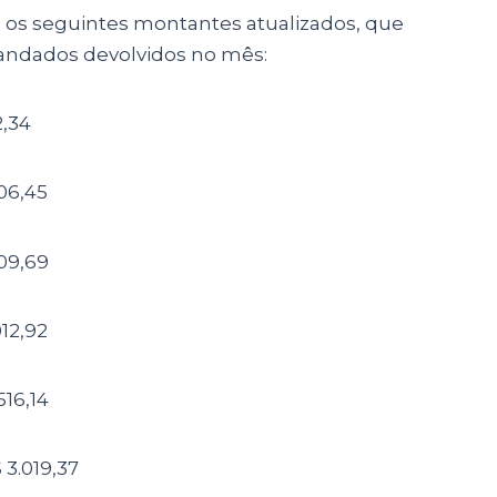
e os seguintes montantes atualizados, que
andados devolvidos no mês:
2,34
006,45
509,69
012,92
516,14
 3.019,37