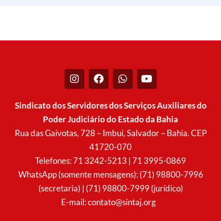
I
F
W
Y
n
a
h
o
s
c
a
u
t
e
t
t
Sindicato dos Servidores dos Serviços Auxiliares do
a
b
s
u
Poder Judiciário do Estado da Bahia
g
o
a
b
r
o
p
e
Rua das Gaivotas, 728 – Imbuí, Salvador – Bahia. CEP
a
k
p
41720-070
m
Telefones: 71 3242-5213 | 71 3995-0869
WhatsApp (somente mensagens): (71) 98800-7996
(secretaria) | (71) 98800-7999 (jurídico)
E-mail:
contato@sintaj.org