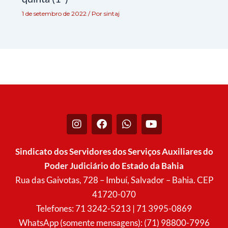
1 de setembro de 2022
/ Por
sintaj
I
F
W
Y
n
a
h
o
s
c
a
u
t
e
t
t
Sindicato dos Servidores dos Serviços Auxiliares do
a
b
s
u
Poder Judiciário do Estado da Bahia
g
o
a
b
r
o
p
e
Rua das Gaivotas, 728 – Imbuí, Salvador – Bahia. CEP
a
k
p
41720-070
m
Telefones: 71 3242-5213 | 71 3995-0869
WhatsApp (somente mensagens): (71) 98800-7996