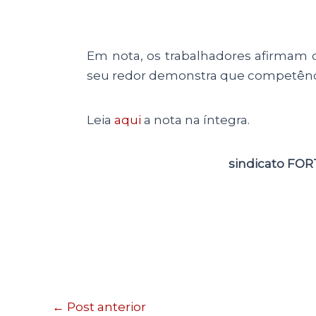
Em nota, os trabalhadores afirmam q
seu redor demonstra que competência
Leia
aqui
a nota na íntegra.
sindicato FOR
←
Post anterior