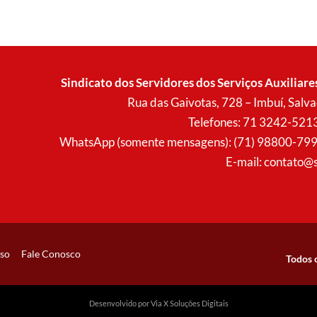
Sindicato dos Servidores dos Serviços Auxiliare
Rua das Gaivotas, 728 – Imbuí, Sal
Telefones: 71 3242-521
WhatsApp (somente mensagens): (71) 98800-7996 (
E-mail:
contato@s
so
Fale Conosco
Todos 
Desenvolvido por Via X Soluções Digitais