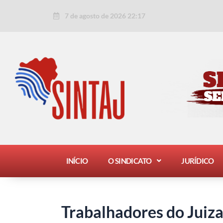
Ir
Post
7 de agosto de 2026 22:17
para
navigation
o
conteúdo
INÍCIO
O SINDICATO
JURÍDICO
Trabalhadores do Juiz