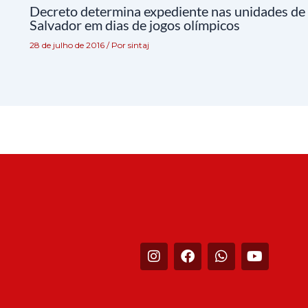
Decreto determina expediente nas unidades de
Salvador em dias de jogos olímpicos
28 de julho de 2016
/ Por
sintaj
I
F
W
Y
n
a
h
o
s
c
a
u
t
e
t
t
a
b
s
u