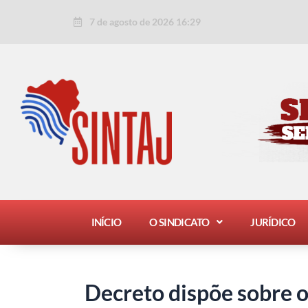
Ir
Post
7 de agosto de 2026 16:29
para
navigation
o
conteúdo
INÍCIO
O SINDICATO
JURÍDICO
Decreto dispõe sobre o