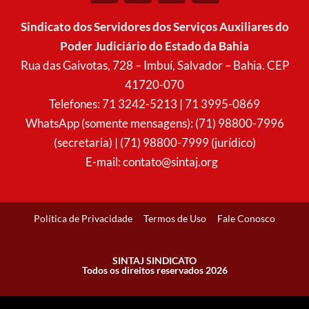
s
c
a
u
t
e
t
t
Sindicato dos Servidores dos Serviços Auxiliares do
a
b
s
u
Poder Judiciário do Estado da Bahia
g
o
a
b
r
o
p
e
Rua das Gaivotas, 728 – Imbuí, Salvador – Bahia. CEP
a
k
p
41720-070
m
Telefones: 71 3242-5213 | 71 3995-0869
WhatsApp (somente mensagens): (71) 98800-7996
(secretaria) | (71) 98800-7999 (jurídico)
E-mail:
contato@sintaj.org
Política de Privacidade
Termos de Uso
Fale Conosco
SINTAJ SINDICATO
Todos os direitos reservados 2026