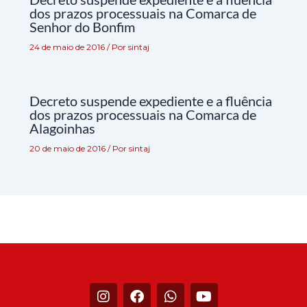
dos prazos processuais na Comarca de
Senhor do Bonfim
24 de maio de 2016
/ Por
sintaj
Decreto suspende expediente e a fluência
dos prazos processuais na Comarca de
Alagoinhas
20 de maio de 2016
/ Por
sintaj
I
F
W
Y
n
a
h
o