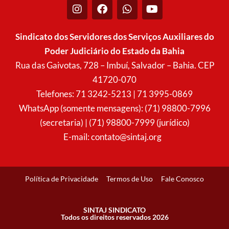
I
F
W
Y
n
a
h
o
s
c
a
u
t
e
t
t
Sindicato dos Servidores dos Serviços Auxiliares do
a
b
s
u
Poder Judiciário do Estado da Bahia
g
o
a
b
r
o
p
e
Rua das Gaivotas, 728 – Imbuí, Salvador – Bahia. CEP
a
k
p
41720-070
m
Telefones: 71 3242-5213 | 71 3995-0869
WhatsApp (somente mensagens): (71) 98800-7996
(secretaria) | (71) 98800-7999 (jurídico)
E-mail:
contato@sintaj.org
Política de Privacidade
Termos de Uso
Fale Conosco
SINTAJ SINDICATO
Todos os direitos reservados 2026