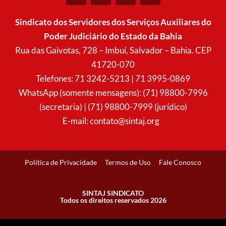
s
c
a
u
t
e
t
t
Sindicato dos Servidores dos Serviços Auxiliares do
a
b
s
u
Poder Judiciário do Estado da Bahia
g
o
a
b
r
o
p
e
Rua das Gaivotas, 728 – Imbuí, Salvador – Bahia. CEP
a
k
p
41720-070
m
Telefones: 71 3242-5213 | 71 3995-0869
WhatsApp (somente mensagens): (71) 98800-7996
(secretaria) | (71) 98800-7999 (jurídico)
E-mail:
contato@sintaj.org
Política de Privacidade
Termos de Uso
Fale Conosco
SINTAJ SINDICATO
Todos os direitos reservados 2026