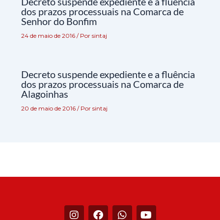
Decreto suspende expediente e a fluência
dos prazos processuais na Comarca de
Senhor do Bonfim
24 de maio de 2016
/ Por
sintaj
Decreto suspende expediente e a fluência
dos prazos processuais na Comarca de
Alagoinhas
20 de maio de 2016
/ Por
sintaj
I
F
W
Y
n
a
h
o