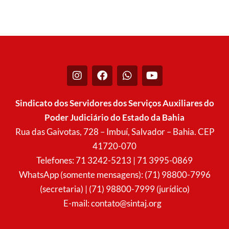
I
F
W
Y
n
a
h
o
s
c
a
u
t
e
t
t
Sindicato dos Servidores dos Serviços Auxiliares do
a
b
s
u
Poder Judiciário do Estado da Bahia
g
o
a
b
r
o
p
e
Rua das Gaivotas, 728 – Imbuí, Salvador – Bahia. CEP
a
k
p
41720-070
m
Telefones: 71 3242-5213 | 71 3995-0869
WhatsApp (somente mensagens): (71) 98800-7996
(secretaria) | (71) 98800-7999 (jurídico)
E-mail:
contato@sintaj.org