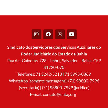
I
F
W
Y
n
a
h
o
s
c
a
u
t
e
t
t
Sindicato dos Servidores dos Serviços Auxiliares do
a
b
s
u
Poder Judiciário do Estado da Bahia
g
o
a
b
r
o
p
e
Rua das Gaivotas, 728 – Imbuí, Salvador – Bahia. CEP
a
k
p
41720-070
m
Telefones: 71 3242-5213 | 71 3995-0869
WhatsApp (somente mensagens): (71) 98800-7996
(secretaria) | (71) 98800-7999 (jurídico)
E-mail:
contato@sintaj.org