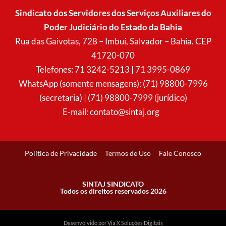
s
c
a
u
t
e
t
t
Sindicato dos Servidores dos Serviços Auxiliares do
a
b
s
u
Poder Judiciário do Estado da Bahia
g
o
a
b
r
o
p
e
Rua das Gaivotas, 728 – Imbuí, Salvador – Bahia. CEP
a
k
p
41720-070
m
Telefones: 71 3242-5213 | 71 3995-0869
WhatsApp (somente mensagens): (71) 98800-7996
(secretaria) | (71) 98800-7999 (jurídico)
E-mail:
contato@sintaj.org
Política de Privacidade
Termos de Uso
Fale Conosco
SINTAJ SINDICATO
Todos os direitos reservados 2026
Desenvolvido por Via X Soluções Digitais