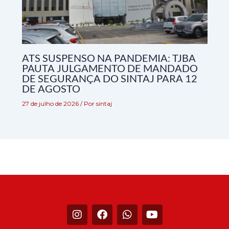
ATS SUSPENSO NA PANDEMIA: TJBA
PAUTA JULGAMENTO DE MANDADO
DE SEGURANÇA DO SINTAJ PARA 12
DE AGOSTO
27 de julho de 2026
/ Por
sintaj
I
F
W
Y
n
a
h
o