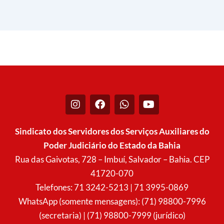
I
F
W
Y
n
a
h
o
s
c
a
u
t
e
t
t
Sindicato dos Servidores dos Serviços Auxiliares do
a
b
s
u
Poder Judiciário do Estado da Bahia
g
o
a
b
r
o
p
e
Rua das Gaivotas, 728 – Imbuí, Salvador – Bahia. CEP
a
k
p
41720-070
m
Telefones: 71 3242-5213 | 71 3995-0869
WhatsApp (somente mensagens): (71) 98800-7996
(secretaria) | (71) 98800-7999 (jurídico)