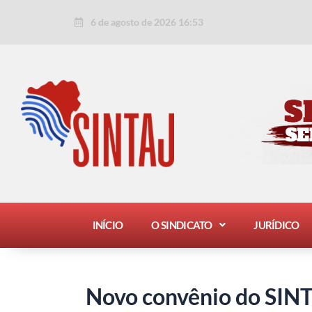
Ir
Post
6 de agosto de 2026 16:53
para
navigation
o
conteúdo
INÍCIO
O SINDICATO
JURÍDICO
Novo convênio do SINT