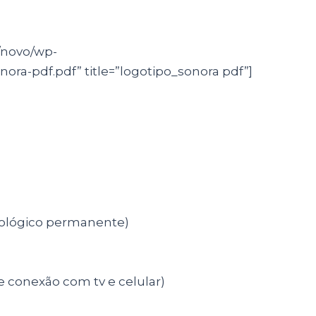
g/novo/wp-
ora-pdf.pdf” title=”logotipo_sonora pdf”]
iológico permanente)
e conexão com tv e celular)