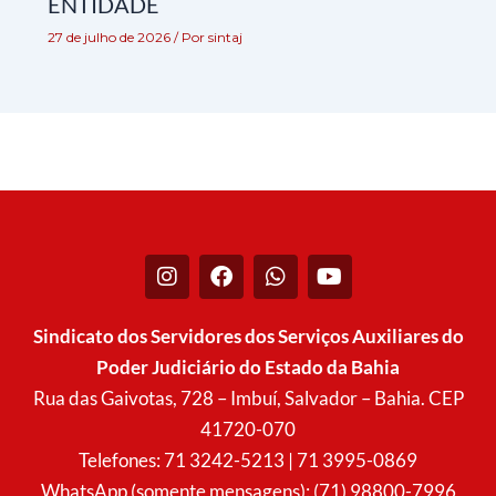
ENTIDADE
27 de julho de 2026
/ Por
sintaj
I
F
W
Y
n
a
h
o
s
c
a
u
t
e
t
t
Sindicato dos Servidores dos Serviços Auxiliares do
a
b
s
u
Poder Judiciário do Estado da Bahia
g
o
a
b
r
o
p
e
Rua das Gaivotas, 728 – Imbuí, Salvador – Bahia. CEP
a
k
p
41720-070
m
Telefones: 71 3242-5213 | 71 3995-0869
WhatsApp (somente mensagens): (71) 98800-7996